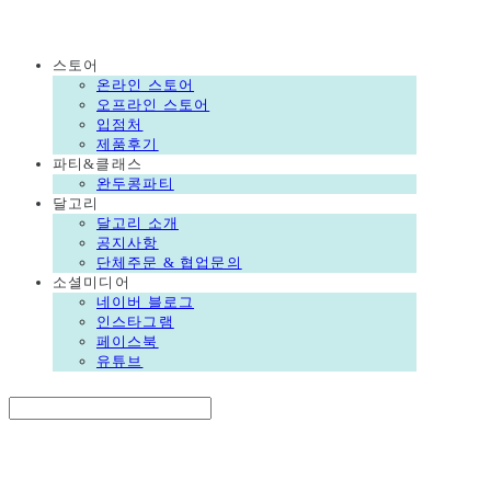
DALGORI
스토어
온라인 스토어
오프라인 스토어
입점처
제품후기
파티&클래스
완두콩파티
달고리
달고리 소개
공지사항
단체주문 & 협업문의
소셜미디어
네이버 블로그
인스타그램
페이스북
유튜브
Search
검색
Log In
로그인
Cart
장바구니