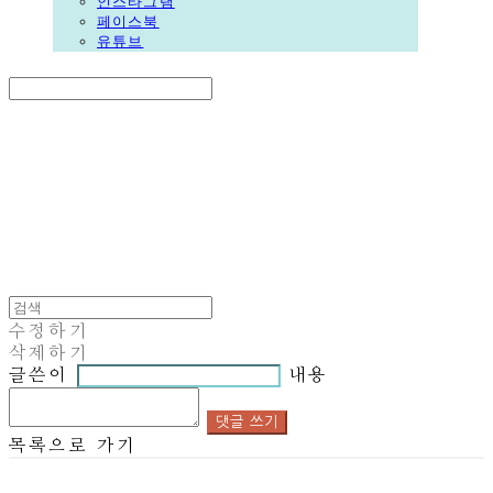
인스타그램
페이스북
유튜브
Search
검색
Log In
로그인
Cart
장바구니
DALGORI
수정하기
삭제하기
글쓴이
내용
댓글 쓰기
목록으로 가기