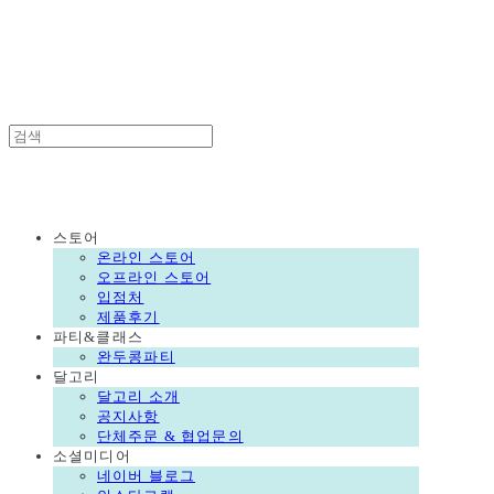
DALGORI
DALGORI
스토어
온라인 스토어
오프라인 스토어
입점처
제품후기
파티&클래스
완두콩파티
달고리
달고리 소개
공지사항
단체주문 & 협업문의
소셜미디어
네이버 블로그