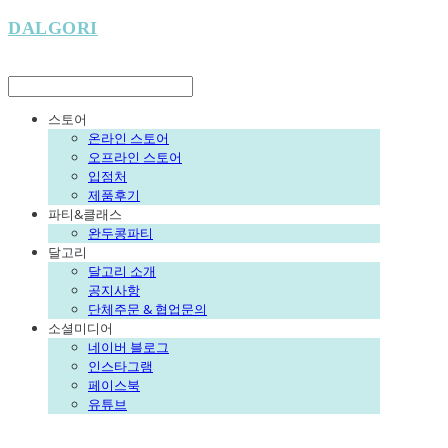
DALGORI
LOG IN
로그인
스토어
온라인 스토어
오프라인 스토어
입점처
제품후기
파티&클래스
완두콩파티
달고리
달고리 소개
공지사항
단체주문 & 협업문의
소셜미디어
네이버 블로그
인스타그램
페이스북
유튜브