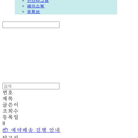
인스타그램
페이스북
유튜브
Search
검색
Log In
로그인
Cart
장바구니
DALGORI
번호
제목
글쓴이
조회수
등록일
8
📦 예약배송 진행 안내