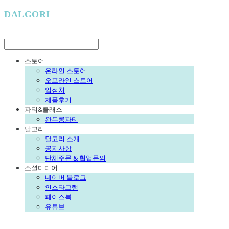
DALGORI
LOG IN
로그인
스토어
온라인 스토어
오프라인 스토어
입점처
제품후기
파티&클래스
완두콩파티
달고리
달고리 소개
공지사항
단체주문 & 협업문의
소셜미디어
네이버 블로그
인스타그램
페이스북
유튜브