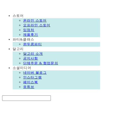
DALGORI
스토어
온라인 스토어
오프라인 스토어
입점처
제품후기
파티&클래스
완두콩파티
달고리
달고리 소개
공지사항
단체주문 & 협업문의
소셜미디어
네이버 블로그
인스타그램
페이스북
유튜브
Search
검색
Log In
로그인
Cart
장바구니