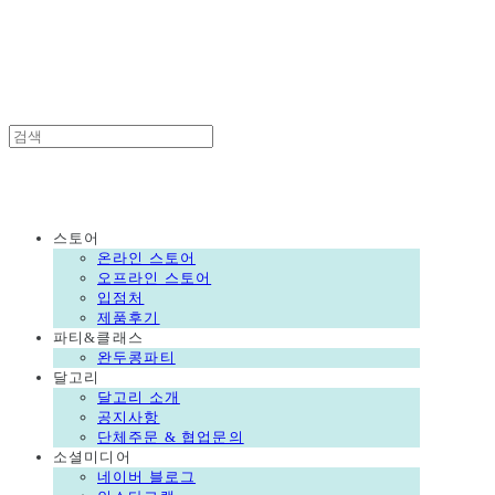
DALGORI
DALGORI
스토어
온라인 스토어
오프라인 스토어
입점처
제품후기
파티&클래스
완두콩파티
달고리
달고리 소개
공지사항
단체주문 & 협업문의
소셜미디어
네이버 블로그