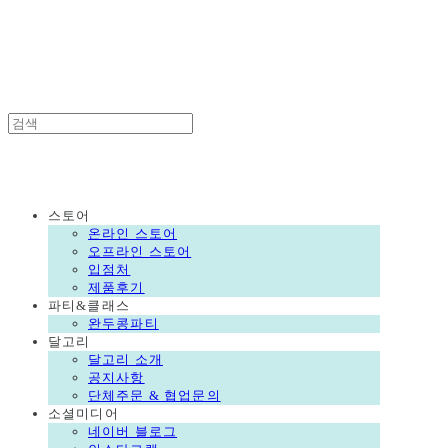
DALGORI
DALGORI
스토어
온라인 스토어
오프라인 스토어
입점처
제품후기
파티&클래스
완두콩파티
달고리
달고리 소개
공지사항
단체주문 & 협업문의
소셜미디어
네이버 블로그