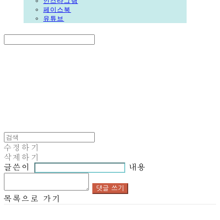
인스타그램
페이스북
유튜브
Search
검색
Log In
로그인
Cart
장바구니
DALGORI
수정하기
삭제하기
글쓴이
내용
댓글 쓰기
목록으로 가기