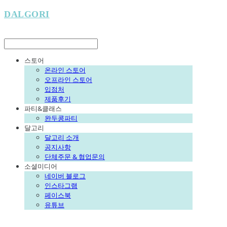
DALGORI
LOG IN
로그인
스토어
온라인 스토어
오프라인 스토어
입점처
제품후기
파티&클래스
완두콩파티
달고리
달고리 소개
공지사항
단체주문 & 협업문의
소셜미디어
네이버 블로그
인스타그램
페이스북
유튜브