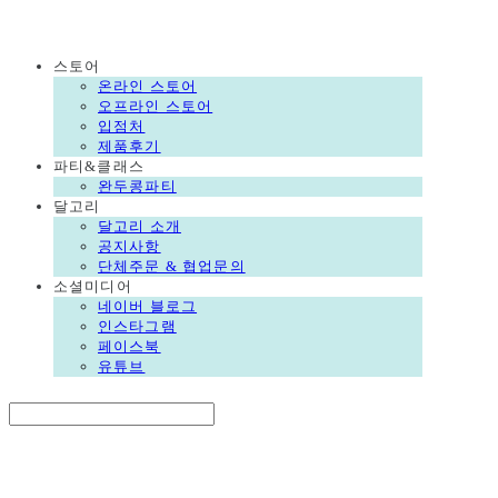
DALGORI
스토어
온라인 스토어
오프라인 스토어
입점처
제품후기
파티&클래스
완두콩파티
달고리
달고리 소개
공지사항
단체주문 & 협업문의
소셜미디어
네이버 블로그
인스타그램
페이스북
유튜브
Search
검색
Log In
로그인
Cart
장바구니