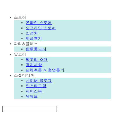
DALGORI
스토어
온라인 스토어
오프라인 스토어
입점처
제품후기
파티&클래스
완두콩파티
달고리
달고리 소개
공지사항
단체주문 & 협업문의
소셜미디어
네이버 블로그
인스타그램
페이스북
유튜브
Search
검색
Log In
로그인
Cart
장바구니