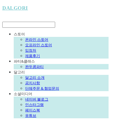
DALGORI
LOG IN
로그인
스토어
온라인 스토어
오프라인 스토어
입점처
제품후기
파티&클래스
완두콩파티
달고리
달고리 소개
공지사항
단체주문 & 협업문의
소셜미디어
네이버 블로그
인스타그램
페이스북
유튜브