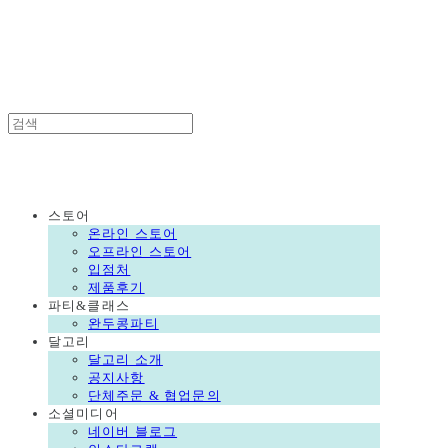
DALGORI
DALGORI
스토어
온라인 스토어
오프라인 스토어
입점처
제품후기
파티&클래스
완두콩파티
달고리
달고리 소개
공지사항
단체주문 & 협업문의
소셜미디어
네이버 블로그