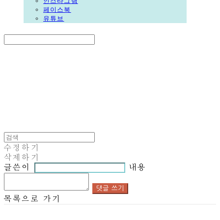
인스타그램
페이스북
유튜브
Search
검색
Log In
로그인
Cart
장바구니
DALGORI
수정하기
삭제하기
글쓴이
내용
댓글 쓰기
목록으로 가기