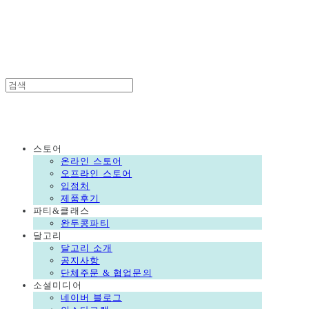
DALGORI
DALGORI
스토어
온라인 스토어
오프라인 스토어
입점처
제품후기
파티&클래스
완두콩파티
달고리
달고리 소개
공지사항
단체주문 & 협업문의
소셜미디어
네이버 블로그