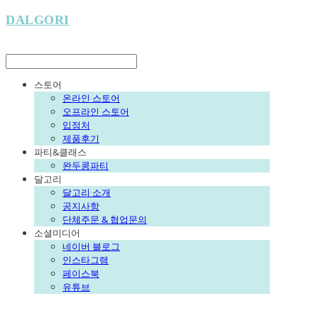
DALGORI
LOG IN
로그인
스토어
온라인 스토어
오프라인 스토어
입점처
제품후기
파티&클래스
완두콩파티
달고리
달고리 소개
공지사항
단체주문 & 협업문의
소셜미디어
네이버 블로그
인스타그램
페이스북
유튜브