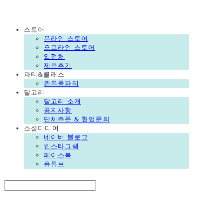
DALGORI
스토어
온라인 스토어
오프라인 스토어
입점처
제품후기
파티&클래스
완두콩파티
달고리
달고리 소개
공지사항
단체주문 & 협업문의
소셜미디어
네이버 블로그
인스타그램
페이스북
유튜브
Search
검색
Log In
로그인
Cart
장바구니