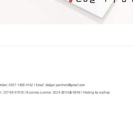
: 0507-1408-4162 | Email: dalgori.partners@gmail.com
r:
237-86-01018
| Business License:
2024-경기시흥-0849
| Hosting by sixshop