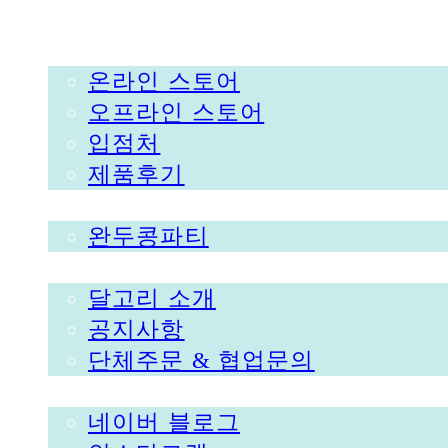
스토어
온라인 스토어
오프라인 스토어
입점처
제품후기
파티&클래스
완두콩파티
달고리
달고리 소개
공지사항
단체주문 & 협업문의
소셜미디어
네이버 블로그