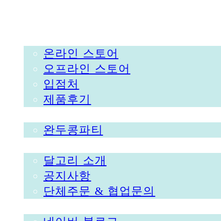
DALGORI
스토어
온라인 스토어
오프라인 스토어
입점처
제품후기
파티&클래스
완두콩파티
달고리
달고리 소개
공지사항
단체주문 & 협업문의
소셜미디어